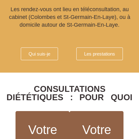
Les rendez-vous ont lieu en téléconsultation, au
cabinet (Colombes et St-Germain-En-Laye), ou à
domicile autour de St-Germain-En-Laye.
Qui suis-je
Les prestations
CONSULTATIONS
DIÉTÉTIQUES : POUR QUOI
Perte de
Votre
Votre
poids saine et
Hypertension
durable, prise
artérielle,