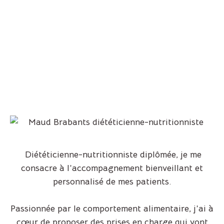
On se lance ?
Il n'est jamais trop tard pour
prendre soin de soi
D
Diététicienne-nutritionniste diplômée
, je me
consacre à l’accompagnement bienveillant et
Prendre rendez-
personnalisé de mes patients.
vous
Passionnée par le comportement alimentaire, j’ai à
cœur de proposer des prises en charge qui vont